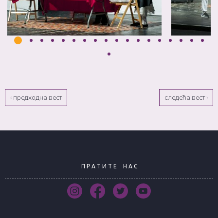
‹ предходна вест
следећа вест ›
П Р А Т И Т Е
Н А С