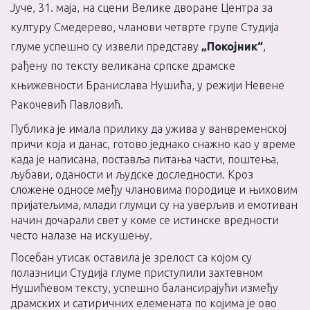
Јуче, 31. маја, на сцени Велике дворане Центра за
културу Смедерево, чланови четврте групе Студија
глуме успешно су извели представу
„Покојник“
,
рађену по тексту великана српске драмске
књижевности Бранислава Нушића, у режији Невене
Ракочевић Павловић.
Публика је имала прилику да ужива у ванвременској
причи која и данас, готово једнако снажно као у време
када је написана, поставља питања части, поштења,
љубави, оданости и људске доследности. Кроз
сложене односе међу члановима породице и њиховим
пријатељима, млади глумци су на уверљив и емотиван
начин дочарали свет у коме се истинске вредности
често налазе на искушењу.
Посебан утисак оставила је зрелост са којом су
полазници Студија глуме приступили захтевном
Нушићевом тексту, успешно балансирајући између
драмских и сатиричних елемената по којима је ово