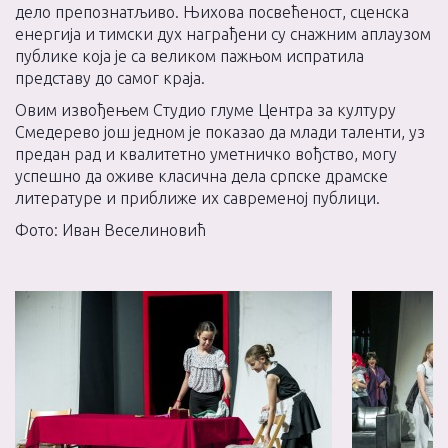
дело препознатљиво. Њихова посвећеност, сценска
енергија и тимски дух награђени су снажним аплаузом
публике која је са великом пажњом испратила
представу до самог краја.
Овим извођењем Студио глуме Центра за културу
Смедерево још једном је показао да млади таленти, уз
предан рад и квалитетно уметничко вођство, могу
успешно да оживе класична дела српске драмске
литературе и приближе их савременој публици.
Фото: Иван Веселиновић