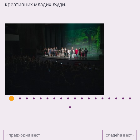
креативних младих људи.
‹ предходна вест
следећа вест ›