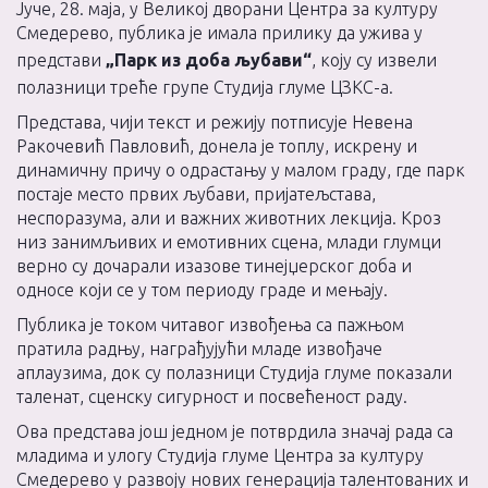
Јуче, 28. маја, у Великој дворани Центра за културу
Смедерево, публика је имала прилику да ужива у
представи
„Парк из доба љубави“
, коју су извели
полазници треће групе Студија глуме ЦЗКС-а.
Представа, чији текст и режију потписује Невена
Ракочевић Павловић, донела је топлу, искрену и
динамичну причу о одрастању у малом граду, где парк
постаје место првих љубави, пријатељстава,
неспоразума, али и важних животних лекција. Кроз
низ занимљивих и емотивних сцена, млади глумци
верно су дочарали изазове тинејџерског доба и
односе који се у том периоду граде и мењају.
Публика је током читавог извођења са пажњом
пратила радњу, награђујући младе извођаче
аплаузима, док су полазници Студија глуме показали
таленат, сценску сигурност и посвећеност раду.
Ова представа још једном је потврдила значај рада са
младима и улогу Студија глуме Центра за културу
Смедерево у развоју нових генерација талентованих и