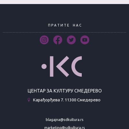
П Р А Т И Т Е
Н А С
ЦЕНТАР ЗА КУЛТУРУ СМЕДЕРЕВО
Карађорђева 7. 11300 Смедерево
blagajna@sdkultura.rs
marketing@sdkultura.rs