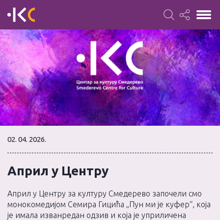
02. 04. 2026.
Април у Центру
Април у Центру за културу Смедерево започели смо
монокомедијом Семира Гицића „Пун ми је куфер“, која
је имала изванредан одзив и која је уприличена