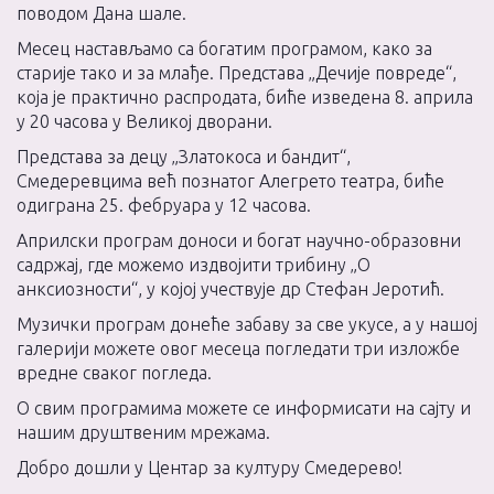
поводом Дана шале.
Месец настављамо са богатим програмом, како за
старије тако и за млађе. Представа „Дечије повреде“,
која је практично распродата, биће изведена 8. априла
у 20 часова у Великој дворани.
Представа за децу „Златокоса и бандит“,
Смедеревцима већ познатог Алегрето театра, биће
одиграна 25. фебруара у 12 часова.
Априлски програм доноси и богат научно-образовни
садржај, где можемо издвојити трибину „О
анксиозности“, у којој учествује др Стефан Јеротић.
Музички програм донеће забаву за све укусе, а у нашој
галерији можете овог месеца погледати три изложбе
вредне сваког погледа.
О свим програмима можете се информисати на сајту и
нашим друштвеним мрежама.
Добро дошли у Центар за културу Смедерево!