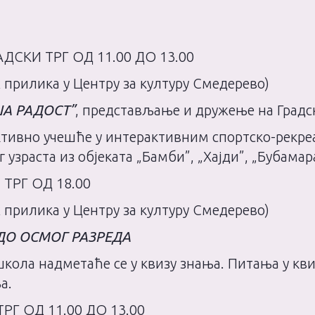
АДСКИ ТРГ ОД 11.00 ДО 13.00
 прилика у Центру за културу Смедерево)
ША РАДОСТ”
, представљање и дружење на Градс
активно учешће у интерактивним спортско-рекр
 узраста из објеката „Бамби”, „Хајди”, „Бубама
 ТРГ ОД 18.00
 прилика у Центру за културу Смедерево)
 ДО ОСМОГ РАЗРЕДА
ола надметаће се у квизу знања. Питања у кви
ња.
РГ ОД 11.00 ДО 13.00