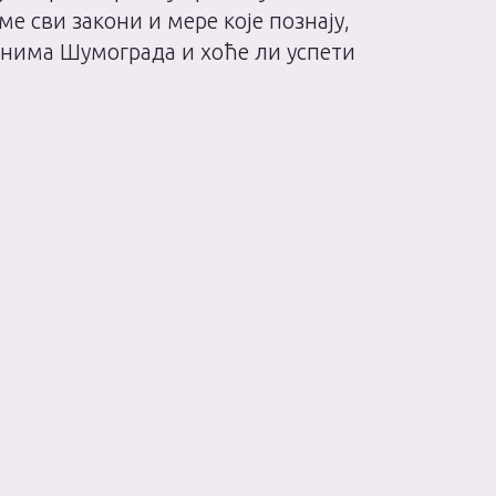
ме сви закони и мере које познају,
ђанима Шумограда и хоће ли успети