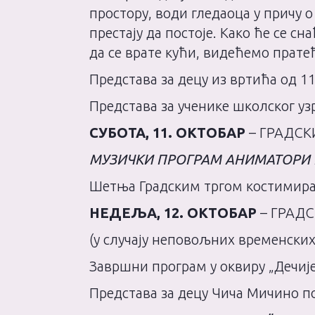
простору, води гледаоца у причу о 
престају да постоје. Како ће се 
да се врате кући, видећемо прате
Представа за децу из вртића од 1
Представа за ученике школског узр
СУБОТА, 11. ОКТОБАР
– ГРАДСКИ
МУЗИЧКИ ПРОГРАМ АНИМАТОРИ
Шетња Градским тргом костимира
НЕДЕЉА, 12. ОКТОБАР
– ГРАДС
(у случају неповољних временских
Завршни програм у оквиру „Дечиј
Представа за децу Чича Мичино 