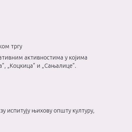
ком тргу
еативним активностима у којима
ра”, „Коцкица” и „Сањалице”.
зу испитују њихову општу културу,