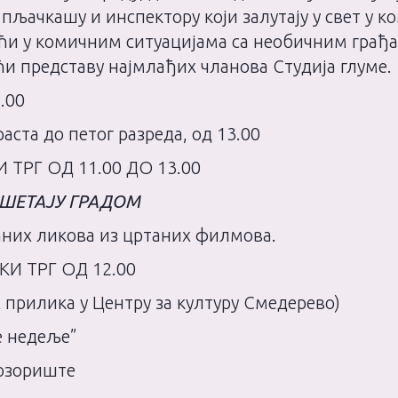
пљачкашу и инспектору који залутају у свет у ко
снаћи у комичним ситуацијама са необичним гра
ћи представу најмлађих чланова Студија глуме.
1.00
аста до петог разреда, од 13.00
 ТРГ ОД 11.00 ДО 13.00
 ШЕТАЈУ ГРАДОМ
них ликова из цртаних филмова.
КИ ТРГ ОД 12.00
 прилика у Центру за културу Смедерево)
е недеље”
позориште