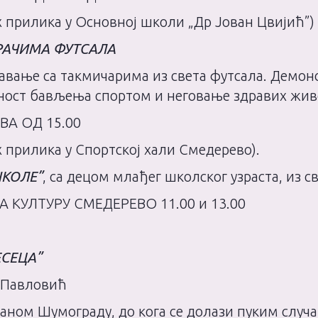
х прилика у Основној школи „Др Јован Цвијић”)
РАЧИМА ФУТСАЛА
авање са такмичарима из света футсала. Демон
дност бављења спортом и неговање здравих жив
ВА ОД 15.00
 прилика у Спортској хали Смедерево).
ШКОЛЕ”
, са децом млађег школског узраста, из 
А КУЛТУРУ СМЕДЕРЕВО 11.00 и 13.00
ЕСЕЦА”
ћ Павловић
аном Шумограду, до кога се долази пуким случа