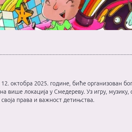
о 12. октобра 2025. године, биће организован б
а више локација у Смедереву. Уз игру, музику, 
 своја права и важност детињства.