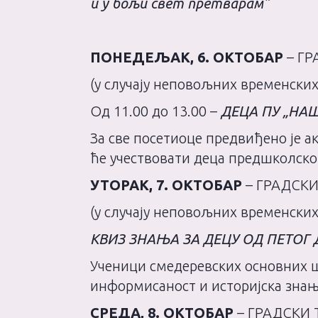
и у бољи свет претварам”
ПОНЕДЕЉАК, 6. ОКТОБАР
– ГР
(у случају неповољних временских
Од 11.00 до 13.00 –
ДЕЦА ПУ „НА
За све посетиоце предвиђено је 
ће учествовати деца предшколског
УТОРАК, 7. ОКТОБАР
– ГРАДСКИ
(у случају неповољних временских
КВИЗ ЗНАЊА ЗА ДЕЦУ ОД ПЕТОГ
Ученици смедеревских основних шк
информисаност и историјска зна
СРЕДА, 8. ОКТОБАР
– ГРАДСКИ Т