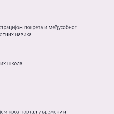
страцијом покрета и међусобног
отних навика.
свих школа.
јем кроз портал у времену и