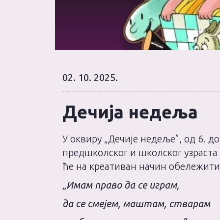
02. 10. 2025.
Дечија недеља
У оквиру „Дечије недеље”, од 6. д
предшколског и школског узраста н
ће на креативан начин обележити
„Имам право да се играм,
да се смејем, маштам, стварам