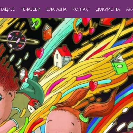
ТАЦИЈЕ
ТЕЧАЈЕВИ
БЛАГАЈНА
КОНТАКТ
ДОКУМЕНТА
АР