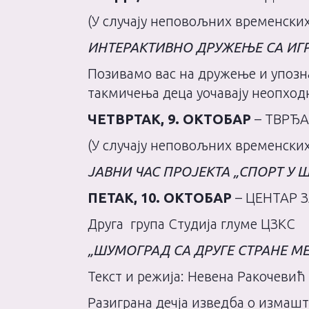
(У случају неповољних временски
ИНТЕРАКТИВНО ДРУЖЕЊЕ СА ИГ
Позивамо вас на дружење и упозн
такмичења деца уочавају неопхо
ЧЕТВРТАК, 9. ОКТОБАР
– ТВРЂА
(У случају неповољних временских
ЈАВНИ ЧАС ПРОЈЕКТА „СПОРТ У 
ПЕТАК, 10. ОКТОБАР
– ЦЕНТАР З
Друга групa Студија глуме ЦЗКС
„ШУМОГРАД СА ДРУГЕ СТРАНЕ М
Текст и режија: Невена Ракочеви
Разиграна дечја изведба о измашт