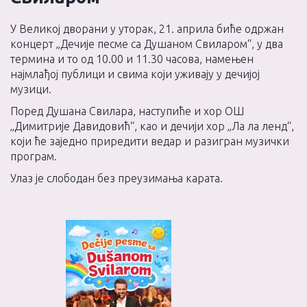
У Великој дворани у уторак, 21. априла биће одржан
концерт „Дечије песме са Душаном Свиларом“, у два
термина и то од 10.00 и 11.30 часова, намењен
најмлађој публици и свима који уживају у дечијој
музици.
Поред Душана Свилара, наступиће и хор ОШ
„Димитрије Давидовић“, као и дечији хор „Ла ла ленд“,
који ће заједно приредити ведар и разигран музички
програм.
Улаз је слободан без преузимања карата.