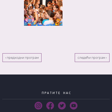
‹ предходни програм
следећи програм ›
П Р А Т И Т Е
Н А С