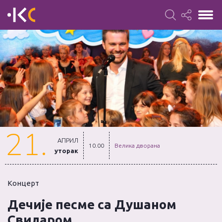
21.
АПРИЛ
10.00
Велика дворана
уторак
Концерт
Дечије песме са Душаном
Свиларом