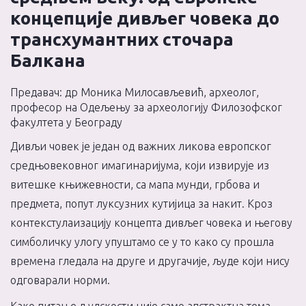
концепције дивљег човека до
трансхумантних сточара
Балкана
Предавач: др Моника Милосављевић, археолог,
професор на Одељењу за археологију Филозофског
факултета у Београду
Дивљи човек је један од важних ликова европског
средњовековног имагинаријума, који извирује из
витешке књижевности, са мапа мунди, грбова и
предмета, попут луксузних кутијица за накит. Кроз
контекстулаизацију концепта дивљег човека и његову
симболичку улогу упуштамо се у то како су прошла
времена гледала на друге и другачије, људе који нису
одговарали норми.