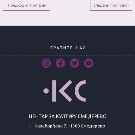
‹ предходни програм
следећи програм ›
П Р А Т И Т Е
Н А С
ЦЕНТАР ЗА КУЛТУРУ СМЕДЕРЕВО
Карађорђева 7. 11300 Смедерево