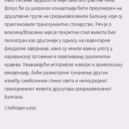
Како питање људскости није само апстрактна тема,
фокус ће са широких концепција бити преусмерен на
друштвене групе на средњовековном Балкану које су
практиковале трансхумантно сточарство. Реч је о
власима/Власима чији је покретни стил живота био
посматран као другачији у односу на седентарне
феудалне заједнице, иако су имали важну улогу у
караванској трговини и повезивању различитих
крајева. Уважавајући историјске изворе и археолошку
евиденцију, биће размотрено тумачење других
између симболичке слике света и непосредног
свакодневног живота друштава средњовековног
Балкана.
Слободан улаз