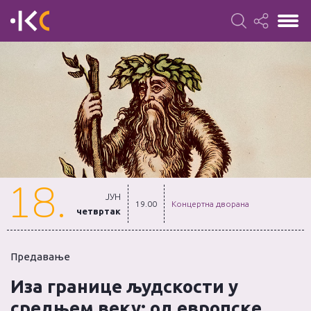
18.
ЈУН
19.00
Концертна дворана
четвртак
Предавање
Иза границе људскости у
средњем веку: од европске