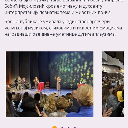
Бобић Мојсиловић кроз емотивну и духовиту
интерпретацију познатих тема и животних прича.
Бројна публика је уживала у јединственој вечери
испуњеној музиком, стиховима и искреним емоцијама
наградивши ове дивне уметнице дугим аплаузима.