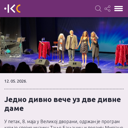
12. 05. 2026.
Једно дивно вече уз две дивне
даме
У петак, 8. маја у Великој дворани, одржан је програм
који је спојио музику Тање Бањанин и поезију Мирјане