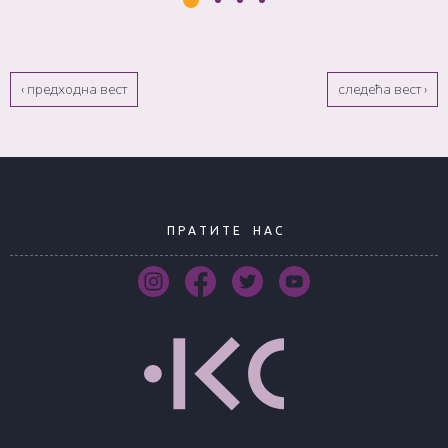
‹ предходна вест
следећа вест ›
П Р А Т И Т Е
Н А С