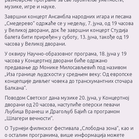
музике, игре и науке.
Завршни концерт Ансамбла народних игара и песама
„Смедерево“ одржаће се у недељу, 7. јуна, од 19 часова
у Великој дворани, док ће завршни концерт Студија
балета бити приређен у суботу, 13. јуна, такође од 19
часова у Великој дворани.
У оквиру Научно-образовног програма, 18. јуна у 19
часова у Концертној дворани биће одржано
предавање др Монике Милосављевић под називом
„Иза границе људскости у средњем веку: Од европске
концепције дивљег човека до трансхумантних сточара
Балкана“.
Поводом Светског дана музике 20. јуна, у Концертној
дворани од 20 часова, наступиће оперски певачи
Љубица Вранеш и Драгољуб Бајић са програмом
„Шлагери вечности“.
О Турнеји филмског фестивала „Слободна зона“, као и
о осталим програмима, више информација можете