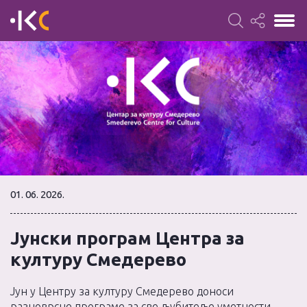
01. 06. 2026.
Јунски програм Центра за
културу Смедерево
Јун у Центру за културу Смедерево доноси
разноврсне програме за све љубитеље уметности,