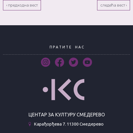
‹ предходна вест
следећа вест ›
П Р А Т И Т Е
Н А С
ЦЕНТАР ЗА КУЛТУРУ СМЕДЕРЕВО
Карађорђева 7. 11300 Смедерево