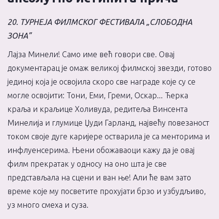
20. ТУРНЕЈА ФИЛМСКОГ ФЕСТИВАЛА „СЛОБОДНА
ЗОНА”
Лајза Минели!
Само име већ говори све. Овај
документарац је омаж великој филмској звезди, готово
јединој која је освојила скоро све награде које су се
могле освојити: Тони, Еми, Греми, Оскар...
Ћерка
краља и краљице Холивуда, редитеља Винсента
Минелија и глумице Џуди Гарланд, највећу повезаност
током своје дуге каријере остварила је са менторима и
инфлуенсерима. Њени обожаваоци кажу да је овај
филм прекратак у односу на оно шта је све
представљала на сцени и ван ње! Али ће вам зато
време које му посветите прохујати брзо и узбудљиво,
уз много смеха и суза.