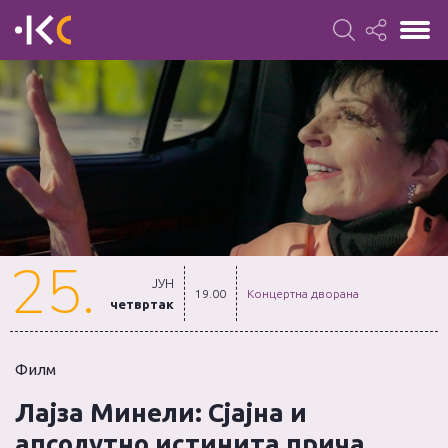
25.
ЈУН
19.00
Концертна дворана
четвртак
Филм
Лајза Минели: Сјајна и
апсолутно истинита прича