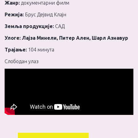
Жанр:
документарни филм
Режија:
Брус Дејвид Клајн
Земља продукције:
САД
Улоге: Лајза Минели, Питер Ален, Шарл Азнавур
Трајање:
104 минута
Слободан улаз