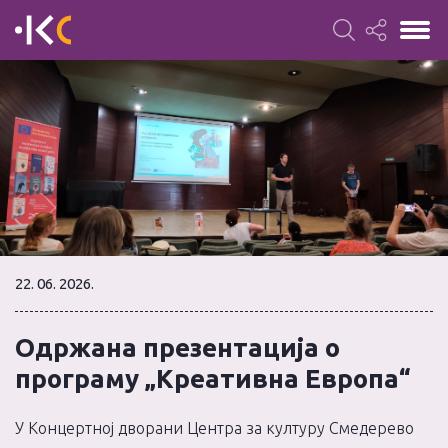
22. 06. 2026.
Одржана презентација о
програму „Креативна Европа“
У Концертној дворани Центра за културу Смедерево