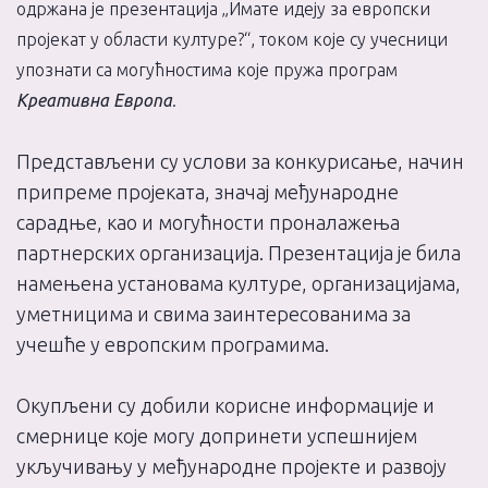
одржана је презентација „Имате идеју за европски
пројекат у области културе?“, током које су учесници
упознати са могућностима које пружа програм
Креативна Европа
.
Представљени су услови за конкурисање, начин
припреме пројеката, значај међународне
сарадње, као и могућности проналажења
партнерских организација. Презентација је била
намењена установама културе, организацијама,
уметницима и свима заинтересованима за
учешће у европским програмима.
Окупљени су добили корисне информације и
смернице које могу допринети успешнијем
укључивању у међународне пројекте и развоју