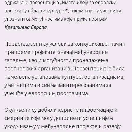
одржана је презентација „Имате идеју за европски
пројекат у области културе?“, током које су учесници
упознати са могућностима које пружа програм
Креативна Европа
.
Представљени су услови за конкурисање, начин
припреме пројеката, значај међународне
сарадње, као и могућности проналажења
партнерских организација. Презентација је била
намењена установама културе, организацијама,
уметницима и свима заинтересованима за
учешће у европским програмима.
Окупљени су добили корисне информације и
смернице које могу допринети успешнијем
укључивању у међународне пројекте и развоју