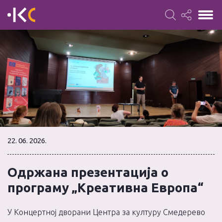
22. 06. 2026.
Одржана презентација о
програму „Креативна Европа“
У Концертној дворани Центра за културу Смедерево