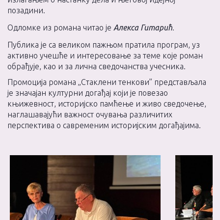
позадини.
Одломке из романа читао је
Алекса Гитарић
.
Публика је са великом пажњом пратила програм, уз
активно учешће и интересовање за теме које роман
обрађује, као и за лична сведочанства учесника.
Промоција романа „Стаклени тенкови” представљала
је значајан културни догађај који је повезао
књижевност, историјско памћење и живо сведочење,
наглашавајући важност очувања различитих
перспектива о савременим историјским догађајима.