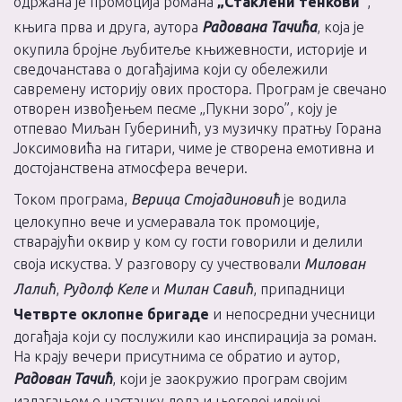
одржана је промоција романа
„Стаклени тенкови”
,
књига прва и друга, аутора
Радована Тачића
, која је
окупила бројне љубитеље књижевности, историје и
сведочанстава о догађајима који су обележили
савремену историју ових простора. Програм је свечано
отворен извођењем песме „Пукни зоро”, коју је
отпевао Миљан Губеринић, уз музичку пратњу Горана
Јоксимовића на гитари, чиме је створена емотивна и
достојанствена атмосфера вечери.
Током програма,
Верица Стојадиновић
је водила
целокупно вече и усмеравала ток промоције,
стварајући оквир у ком су гости говорили и делили
своја искуства. У разговору су учествовали
Милован
Лалић
,
Рудолф Келе
и
Милан Савић
, припадници
Четврте оклопне бригаде
и непосредни учесници
догађаја који су послужили као инспирација за роман.
На крају вечери присутнима се обратио и аутор,
Радован Тачић
, који је заокружио програм својим
излагањем о настанку дела и његовој идејној