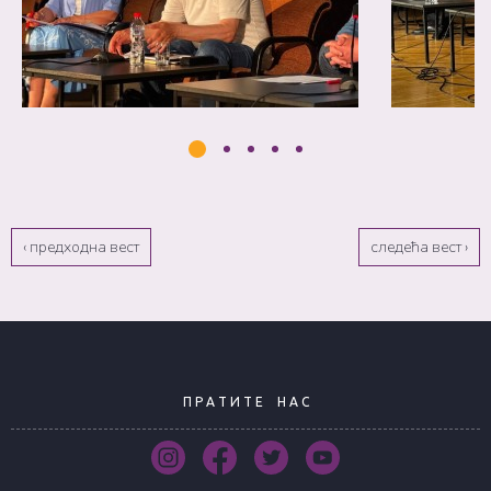
‹ предходна вест
следећа вест ›
П Р А Т И Т Е
Н А С