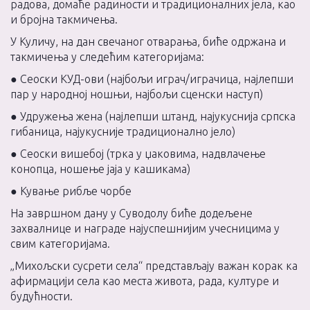
радова, домаће радиности и традиционалних јела, као
и бројна такмичења.
У Куличу, на дан свечаног отварања, биће одржана и
такмичења у следећим категоријама:
● Сеоски КУД-ови (најбољи играч/играчица, најлепши
пар у народној ношњи, најбољи сценски наступ)
● Удружења жена (најлепши штанд, најукуснија српска
гибаница, најукусније традиционално јело)
● Сеоски вишебој (трка у џаковима, надвлачење
конопца, ношење јаја у кашикама)
● Кување рибље чорбе
На завршном дану у Суводолу биће додељене
захвалнице и награде најуспешнијим учесницима у
свим категоријама.
„Михољски сусрети села“ представљају важан корак ка
афирмацији села као места живота, рада, културе и
будућности.