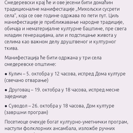
Смедеревски крај ће и ове јесени бити домаћин
традиционалне манифестације „Михољски сусрети
села“, која се ове године одржава по пети пут. Циљ
манифестације је приближавање народне традиције,
обичаја и нематеријалне културне баштине, пре свега
младим генерацијама, али и подстицање живота у
селима као важном делу друштвеног и културног
ткива.
Манифестација ће бити одржана у три села
смедеревске општине:
● Кулич – 5. октобра у 12 часова, испред Дома културе
(свечано отварање)
● Друговац – 19. октобра у 18 часова, испред месне
заједнице
● Суводол – 26. октобра у 18 часова, Дом културе
(завршни програм)
Посетиоце очекује богат културно-уметнички програм,
наступи фолклорних ансамбала, изложбе ручних