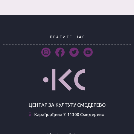
П Р А Т И Т Е
Н А С
ЦЕНТАР ЗА КУЛТУРУ СМЕДЕРЕВО
Карађорђева 7. 11300 Смедерево