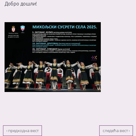
Добро дошли!
‹ предходна вест
следећа вест ›