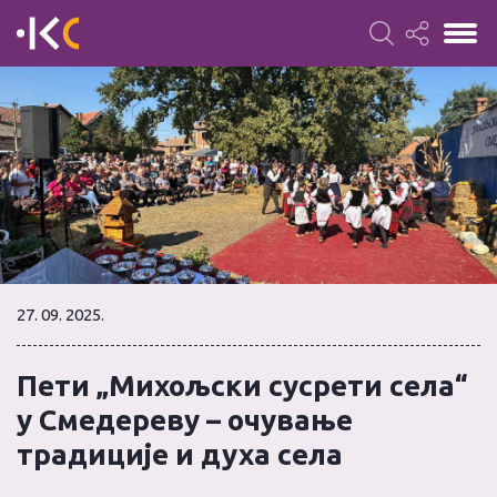
27. 09. 2025.
Пети „Михољски сусрети села“
у Смедереву – очување
традиције и духа села