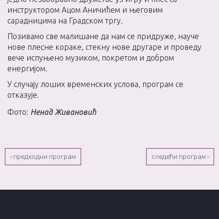
инструктором Ацом Аничићем и његовим
сарадницима на Градском тргу.
Позивамо све малишане да нам се придруже, науче
нове плесне кораке, стекну нове другаре и проведу
вече испуњено музиком, покретом и добром
енергијом.
У случају лоших временских услова, програм се
отказује.
Фото:
Ненад Живановић
‹ предходни програм
следећи програм ›