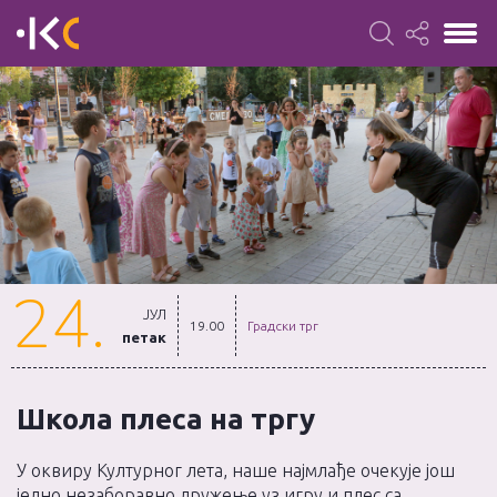
24.
ЈУЛ
19.00
Градски трг
петак
Школа плеса на тргу
У оквиру Културног лета, наше најмлађе очекује још
једно незаборавно дружење уз игру и плес са